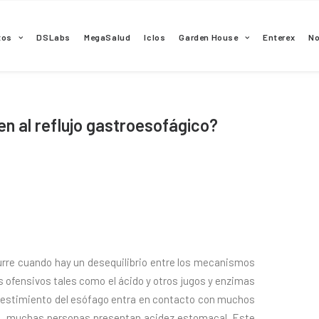
tos
DSLabs
MegaSalud
Iclos
Garden House
Enterex
N
en al reflujo gastroesofágico?
urre cuando hay un desequilibrio entre los mecanismos
s ofensivos tales como el ácido y otros jugos y enzimas
vestimiento del esófago entra en contacto con muchos
do, muchas personas presentan acidez estomacal. Este