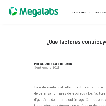
www.megalabscentroamerica.com
Compañia
Produc
¿Qué factores contribuy
Por Dr. Jose Luis de León
Septiembre 2021
La enfermedad del reflujo gastroesofágico oc
de defensa normales del esófago y los factore
digestivas del mismo estómago. Cuando el re
jugos gástricos durante un período prolonga