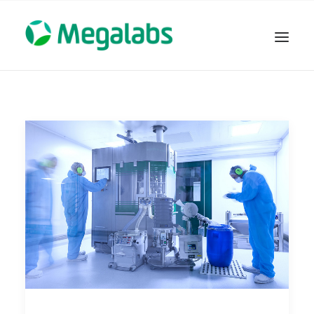
www.megalabscentroamerica.com
COMPAÑIA
PRODUCTOS
DSLABS
MEGASALUD
ICLOS
GARDEN HOUSE
ENTEREX
NOVEDADES
SEGURIDAD Y RESPALDO
TRABAJAR EN MEGALABS