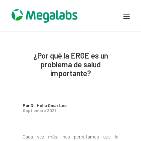
www.megalabscentroamerica.com
COMPAÑIA
¿Por qué la ERGE es un
PRODUCTOS
problema de salud
DSLABS
importante?
MEGASALUD
ICLOS
GARDEN HOUSE
Por Dr. Helio Omar Lee
ENTEREX
Septiembre 2021
NOVEDADES
SEGURIDAD Y RESPALDO
TRABAJAR EN MEGALABS
Cada vez más, nos percatamos que la