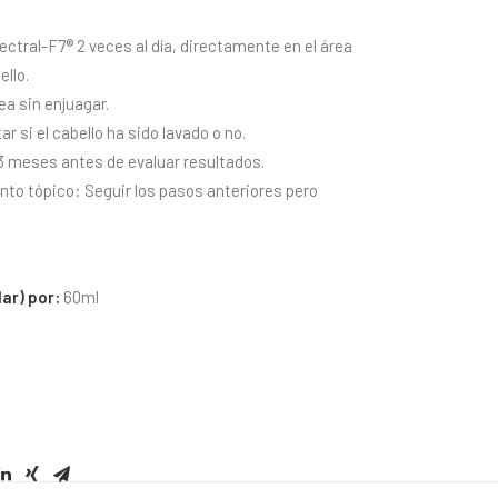
ctral-F7® 2 veces al día, directamente en el área
ello.
 sin enjuagar.
r si el cabello ha sido lavado o no.
 3 meses antes de evaluar resultados.
nto tópico: Seguir los pasos anteriores pero
lar) por:
60ml