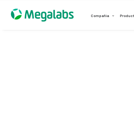
www.megalabscentroamerica.com
Compañia
Produc