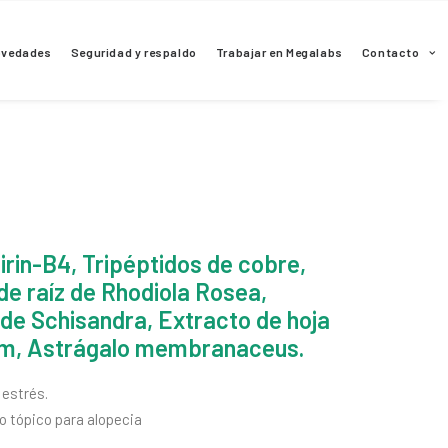
ovedades
Seguridad y respaldo
Trabajar en Megalabs
Contacto
irin-B4, Tripéptidos de cobre,
de raíz de Rhodiola Rosea,
 de Schisandra, Extracto de hoja
m, Astrágalo membranaceus.
 estrés.
o tópico para alopecia