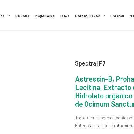
tos
DSLabs
MegaSalud
Iclos
Garden House
Enterex
N
Spectral F7
Astressin-B, Proha
Lecitina, Extracto 
Hidrolato orgánico
de Ocimum Sanctu
Tratamiento para alopecia por
Potencia cualquier tratamient