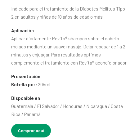
CONTACTO
Indicado para el tratamiento de la Diabetes Mellitus Tipo
SEARCH
2 en adultos y niños de 10 años de edad o más.
Aplicación
Aplicar diariamente Revita® shampoo sobre el cabello
mojado mediante un suave masaje. Dejar reposar de 1 a 2
minutos y enjuagar. Para resultados óptimos
complemente el tratamiento con Revita® acondicionador
Presentación
Botella por:
205ml
Disponible en
Guatemala / El Salvador / Honduras / Nicaragua / Costa
Rica / Panamá
Comprar aquí