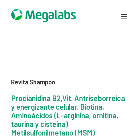
www.megalabscentroamerica.com
COMPAÑIA
PRODUCTOS
DSLABS
MEGASALUD
Revita Shampoo
ICLOS
GARDEN HOUSE
Procianidina B2,Vit. Antriseborreica
ENTEREX
y energizante celular. Biotina,
NOVEDADES
Aminoácidos (L-arginina, ornitina,
taurina y cisteína)
SEGURIDAD Y RESPALDO
Metilsulfonilmetano (MSM)
TRABAJAR EN MEGALABS