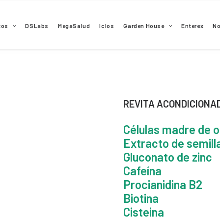
tos
DSLabs
MegaSalud
Iclos
Garden House
Enterex
N
REVITA ACONDICIONA
Células madre de o
Extracto de semill
Gluconato de zinc
Cafeína
Procianidina B2
Biotina
Cisteina