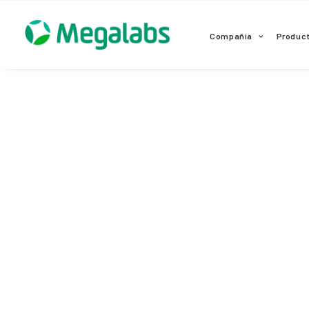
www.megalabscentroamerica.com
Compañia
Produc