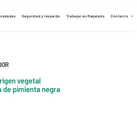
ovedades
Seguridad y respaldo
Trabajar en Megalabs
Contacto
DOR
rigen vegetal
a de pimienta negra