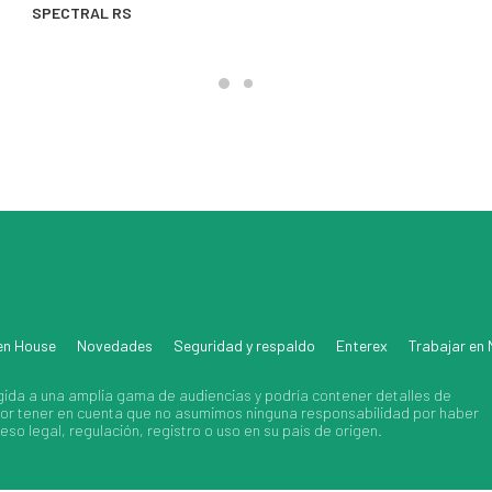
MÁS INFORMACIÓN
SPECTRAL RS
en House
Novedades
Seguridad y respaldo
Enterex
Trabajar en
gida a una amplia gama de audiencias y podría contener detalles de
avor tener en cuenta que no asumimos ninguna responsabilidad por haber
so legal, regulación, registro o uso en su país de origen.