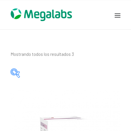
www.megalabscentroamerica.com
COMPAÑIA
PRODUCTOS
Mostrando todos los resultados 3
DSLABS
MEGASALUD
ICLOS
Categorías del producto
GARDEN HOUSE
ENTEREX
Principio activo del producto
NOVEDADES
SEGURIDAD Y RESPALDO
TRABAJAR EN MEGALABS