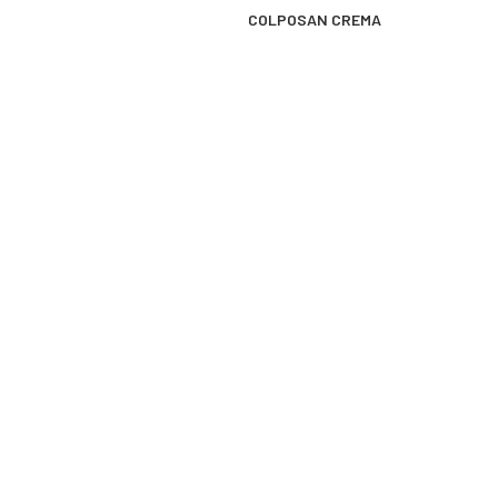
MÁS INFORMACIÓN
COLPOSAN CREMA