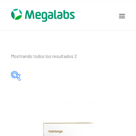
www.megalabscentroamerica.com
COMPAÑIA
PRODUCTOS
Mostrando todos los resultados 2
DSLABS
MEGASALUD
ICLOS
Categorías del producto
GARDEN HOUSE
ENTEREX
Principio activo del producto
NOVEDADES
SEGURIDAD Y RESPALDO
TRABAJAR EN MEGALABS