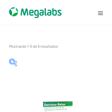
www.megalabscentroamerica.com
COMPAÑIA
PRODUCTOS
Mostrando 1–5 de 6 resultados
DSLABS
MEGASALUD
ICLOS
Categorías del producto
GARDEN HOUSE
ENTEREX
Principio activo del producto
NOVEDADES
SEGURIDAD Y RESPALDO
TRABAJAR EN MEGALABS