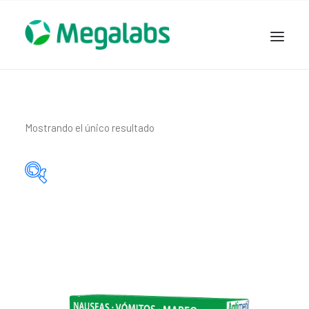
www.megalabscentroamerica.com
COMPAÑIA
PRODUCTOS
Mostrando el único resultado
DSLABS
MEGASALUD
ICLOS
Categorías del producto
GARDEN HOUSE
ENTEREX
Principio activo del producto
NOVEDADES
SEGURIDAD Y RESPALDO
TRABAJAR EN MEGALABS