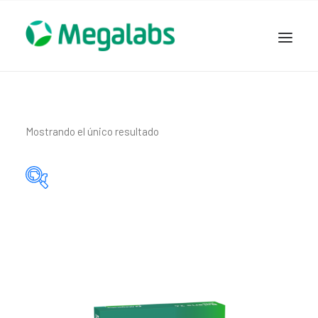
www.megalabscentroamerica.com
COMPAÑIA
PRODUCTOS
Mostrando el único resultado
DSLABS
MEGASALUD
ICLOS
Categorías del producto
GARDEN HOUSE
ENTEREX
Principio activo del producto
NOVEDADES
SEGURIDAD Y RESPALDO
TRABAJAR EN MEGALABS