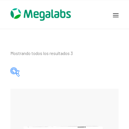
www.megalabscentroamerica.com
COMPAÑIA
PRODUCTOS
Mostrando todos los resultados 3
DSLABS
MEGASALUD
ICLOS
Categorías del producto
GARDEN HOUSE
ENTEREX
Principio activo del producto
NOVEDADES
SEGURIDAD Y RESPALDO
TRABAJAR EN MEGALABS