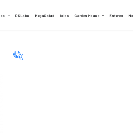
tos
DSLabs
MegaSalud
Iclos
Garden House
Enterex
N
Categorías del producto
Principio activo del producto