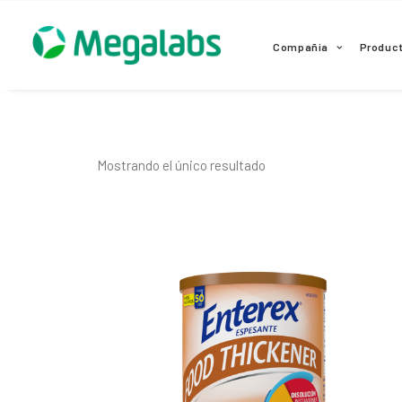
www.megalabscentroamerica.com
Compañia
Produc
Mostrando el único resultado