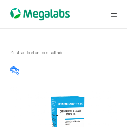
www.megalabscentroamerica.com
COMPAÑIA
PRODUCTOS
Mostrando el único resultado
DSLABS
MEGASALUD
ICLOS
Categorías del producto
GARDEN HOUSE
ENTEREX
Principio activo del producto
NOVEDADES
SEGURIDAD Y RESPALDO
TRABAJAR EN MEGALABS