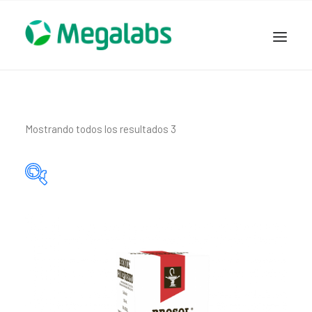
www.megalabscentroamerica.com
COMPAÑIA
PRODUCTOS
Mostrando todos los resultados 3
DSLABS
MEGASALUD
ICLOS
Categorías del producto
GARDEN HOUSE
ENTEREX
Principio activo del producto
NOVEDADES
SEGURIDAD Y RESPALDO
TRABAJAR EN MEGALABS