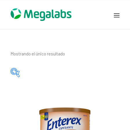
www.megalabscentroamerica.com
COMPAÑIA
PRODUCTOS
Mostrando el único resultado
DSLABS
MEGASALUD
ICLOS
Categorías del producto
GARDEN HOUSE
ENTEREX
Principio activo del producto
NOVEDADES
SEGURIDAD Y RESPALDO
TRABAJAR EN MEGALABS