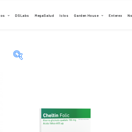
tos
DSLabs
MegaSalud
Iclos
Garden House
Enterex
N
Categorías del producto
Principio activo del producto