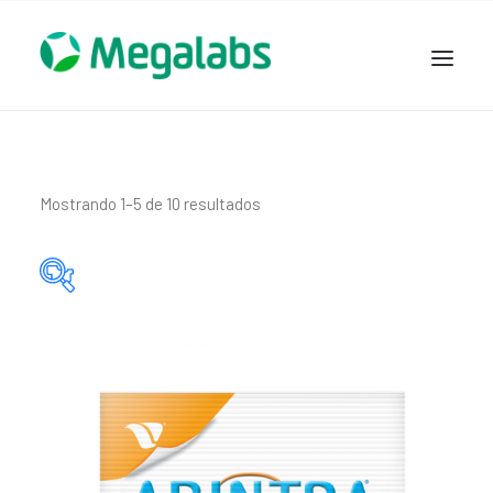
www.megalabscentroamerica.com
COMPAÑIA
PRODUCTOS
Mostrando 1–5 de 10 resultados
DSLABS
MEGASALUD
ICLOS
Principio activo del producto
GARDEN HOUSE
ENTEREX
NOVEDADES
SEGURIDAD Y RESPALDO
TRABAJAR EN MEGALABS