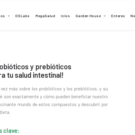
tos
DSLabs
MegaSalud
Iclos
Garden House
Enterex
N
robióticos y prebióticos
a tu salud intestinal!
ez más sobre los probióticos y los prebióticos, y su
qué son exactamente y cómo pueden beneficiar nuestro
ascinante mundo de estos compuestos y descubrir por
dieta.
 clave: