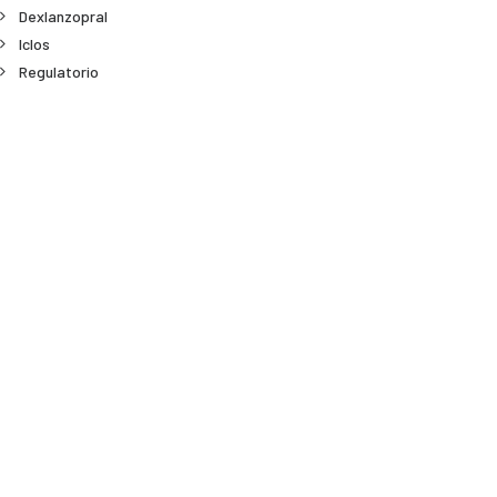
Dexlanzopral
Iclos
Regulatorio