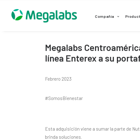
www.megalabscentroamerica.com
Compañia
Produc
Megalabs Centroamérica 
línea Enterex a su porta
Febrero 2023
#SomosBienestar
Esta adquisición viene a sumar la parte de Nutr
brinda soluciones.