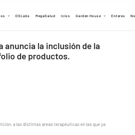
tos
DSLabs
MegaSalud
Iclos
Garden House
Enterex
N
anuncia la inclusión de la
folio de productos.
ición, a las distintas áreas terapéuticas en las que ya