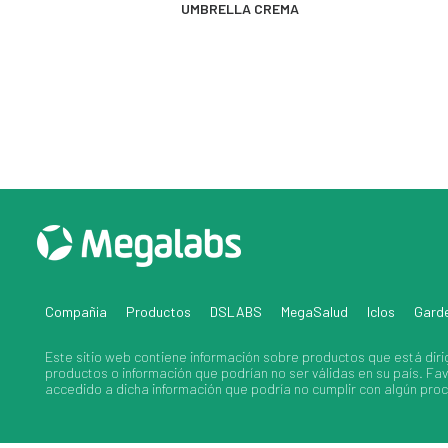
MÁS INFORMACIÓN
UMBRELLA CREMA
Compañia
Productos
DSLABS
MegaSalud
Iclos
Gard
Este sitio web contiene información sobre
productos
que está diri
productos
o información que podrían no ser válidas en su país. F
accedido a dicha información que podría no cumplir con algún proce