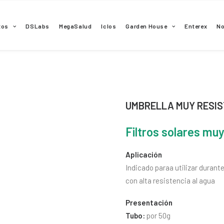
tos
DSLabs
MegaSalud
Iclos
Garden House
Enterex
N
UMBRELLA MUY RESIS
Filtros solares muy
Aplicación
Indicado paraa utilizar duran
con alta resistencia al agua
Presentación
Tubo:
por 50g