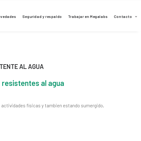
ovedades
Seguridad y respaldo
Trabajar en Megalabs
Contacto
TENTE AL AGUA
 resistentes al agua
te actividades físicas y tambien estando sumergido,