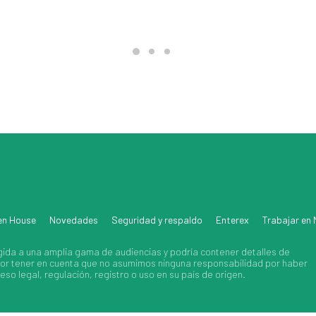
en House
Novedades
Seguridad y respaldo
Enterex
Trabajar en
gida a una amplia gama de audiencias y podría contener detalles de
avor tener en cuenta que no asumimos ninguna responsabilidad por haber
so legal, regulación, registro o uso en su país de origen.