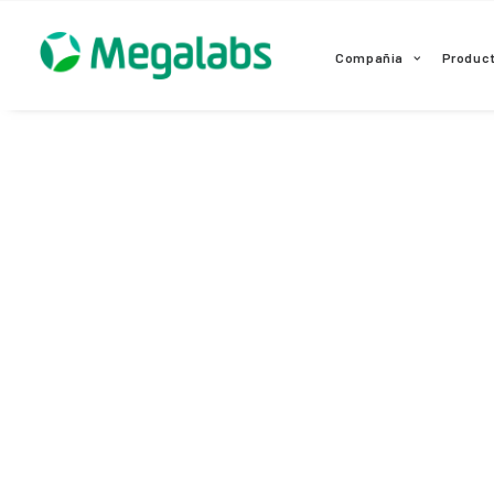
www.megalabscentroamerica.com
Compañia
Produc