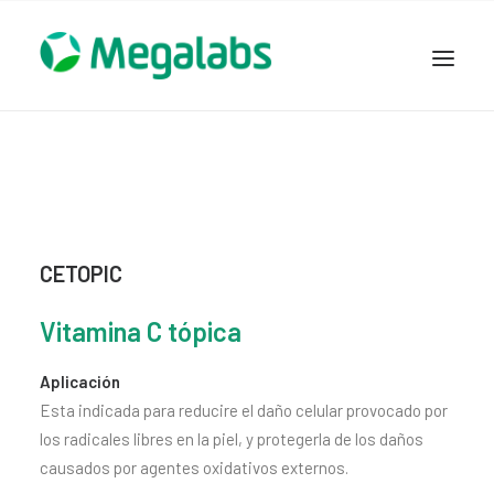
www.megalabscentroamerica.com
COMPAÑIA
PRODUCTOS
DSLABS
MEGASALUD
CETOPIC
ICLOS
Vitamina C tópica
GARDEN HOUSE
ENTEREX
Aplicación
NOVEDADES
Esta indicada para reducire el daño celular provocado por
los radicales libres en la piel, y protegerla de los daños
SEGURIDAD Y RESPALDO
causados por agentes oxidativos externos.
TRABAJAR EN MEGALABS