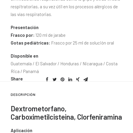
CONTACTO
respitratorias, a su vez útil en los procesos alérgicos de
las vías respiratorias.
SEARCH
Presentación
Frasco por:
120 ml de jarabe
Gotas pediátricas:
Frasco por 25 ml de solución oral
Disponible en
Guatemala / El Salvador / Honduras / Nicaragua / Costa
Rica / Panamá
Share
DESCRIPCIÓN
Dextrometorfano,
Carboximetilcisteina, Clorfeniramina
Aplicación