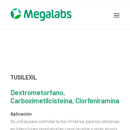
www.megalabscentroamerica.com
COMPAÑIA
PRODUCTOS
DSLABS
MEGASALUD
TUSILEXIL
ICLOS
GARDEN HOUSE
Dextrometorfano,
ENTEREX
Carboximetilcisteina, Clorfeniramina
NOVEDADES
Aplicación
SEGURIDAD Y RESPALDO
Se utiliza para controlar la tos irritativa, para los síntomas
TRABAJAR EN MEGALABS
en infecciones respiratorias como la gripe y otras virosis