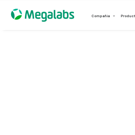
www.megalabscentroamerica.com
Compañia
Produc