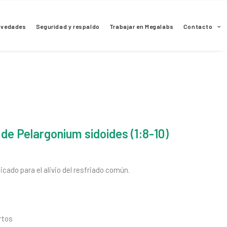
ovedades
Seguridad y respaldo
Trabajar en Megalabs
Contacto
 de Pelargonium sidoides (1:8-10)
icado para el alivio del resfriado común.
rtos