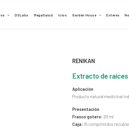
tos
DSLabs
MegaSalud
Iclos
Garden House
Enterex
N
RENIKAN
Extracto de raíces
Aplicación
Producto natural medicinal ind
Presentación
Frasco gotero:
20 ml
Caja:
15 comprimidos recubie