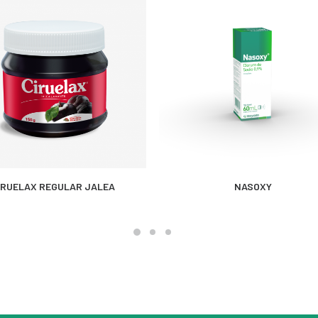
MÁS INFORMACIÓN
MÁS INFORMACIÓN
IRUELAX REGULAR JALEA
NASOXY