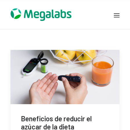
www.megalabscentroamerica.com
COMPAÑIA
PRODUCTOS
DSLABS
MEGASALUD
ICLOS
GARDEN HOUSE
ENTEREX
NOVEDADES
SEGURIDAD Y RESPALDO
Beneficios de reducir el
azúcar de la dieta
TRABAJAR EN MEGALABS