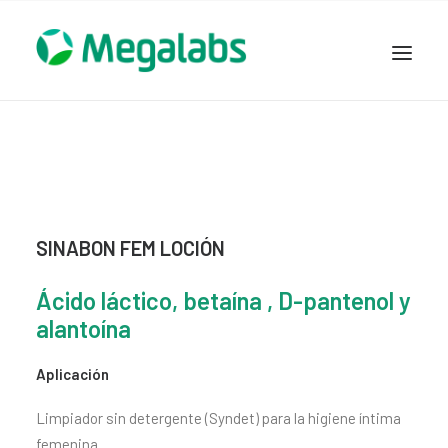
www.megalabscentroamerica.com
COMPAÑIA
PRODUCTOS
DSLABS
MEGASALUD
SINABON FEM LOCIÓN
ICLOS
Ácido láctico, betaína , D-pantenol y
GARDEN HOUSE
alantoína
ENTEREX
NOVEDADES
Aplicación
SEGURIDAD Y RESPALDO
Limpiador sin detergente (Syndet) para la higiene íntima
TRABAJAR EN MEGALABS
femenina