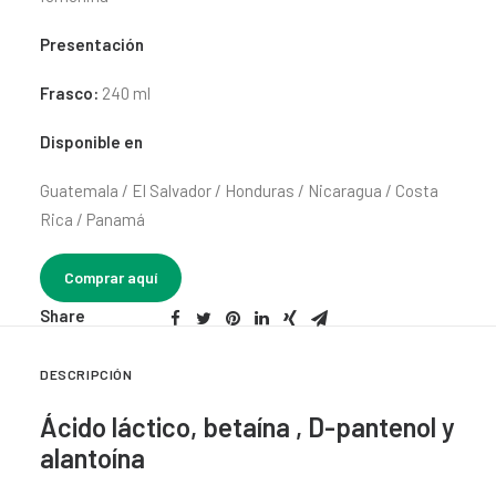
CONTACTO
Presentación
SEARCH
Frasco:
240 ml
Disponible en
Guatemala / El Salvador / Honduras / Nicaragua / Costa
Rica / Panamá
Comprar aquí
Share
DESCRIPCIÓN
Ácido láctico, betaína , D-pantenol y
alantoína