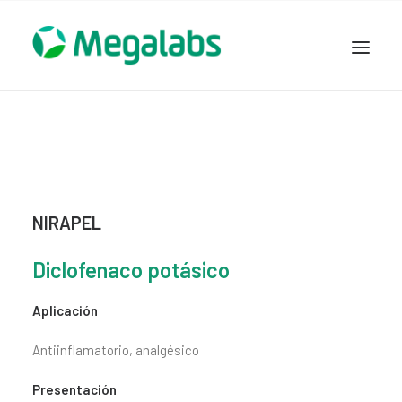
www.megalabscentroamerica.com
COMPAÑIA
PRODUCTOS
DSLABS
MEGASALUD
NIRAPEL
ICLOS
Diclofenaco potásico
GARDEN HOUSE
ENTEREX
Aplicación
NOVEDADES
Antiinflamatorio, analgésico
SEGURIDAD Y RESPALDO
TRABAJAR EN MEGALABS
Presentación