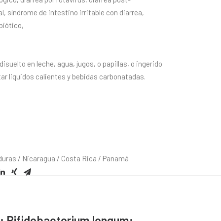
al, síndrome de intestino irritable con diarrea,
biótico,
disuelto en leche, agua, jugos, o papillas, o ingerido
tar liquidos calientes y bebidas carbonatadas.
duras / Nicaragua / Costa Rica / Panamá
e; Bifidobacterium longum;