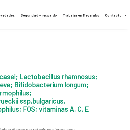
ovedades
Seguridad y respaldo
Trabajar en Megalabs
Contacto
casei; Lactobacillus rhamnosus;
eve; Bifidobacterium longum;
rmophilus;
ueckii ssp.bulgaricus,
philus; FOS; vitaminas A, C, E
ico; diarrea por rotavirus; diarrea post-