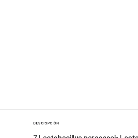
DESCRIPCIÓN
7 Lactobacillus paracasei; Lact