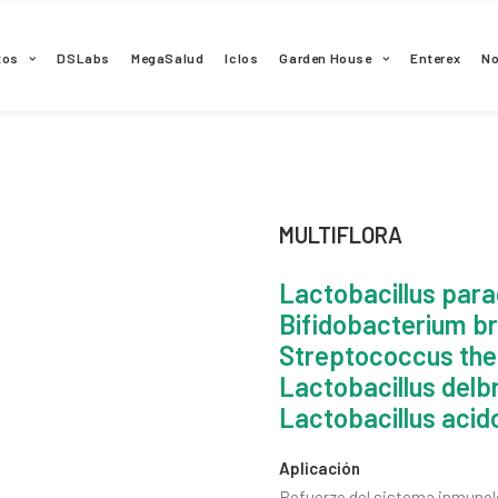
tos
DSLabs
MegaSalud
Iclos
Garden House
Enterex
N
MULTIFLORA
Lactobacillus para
Bifidobacterium br
Streptococcus the
Lactobacillus delbr
Lactobacillus acido
Aplicación
Refuerzo del sistema inmunológ