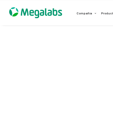
www.megalabscentroamerica.com
Compañia
Produc