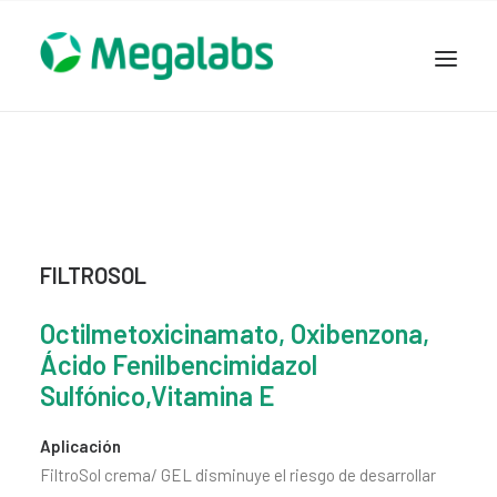
www.megalabscentroamerica.com
COMPAÑIA
PRODUCTOS
DSLABS
MEGASALUD
FILTROSOL
ICLOS
Octilmetoxicinamato, Oxibenzona,
GARDEN HOUSE
Ácido Fenilbencimidazol
ENTEREX
Sulfónico,Vitamina E
NOVEDADES
SEGURIDAD Y RESPALDO
Aplicación
FiltroSol crema/ GEL disminuye el riesgo de desarrollar
TRABAJAR EN MEGALABS