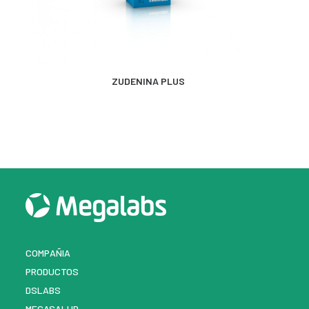
MÁS INFORMACIÓN
ZUDENINA PLUS
COMPAÑIA
PRODUCTOS
DSLABS
MEGASALUD