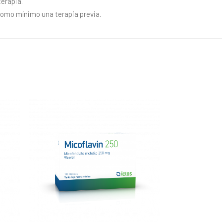
terapia.
como mínimo una terapia previa.
MÁS 