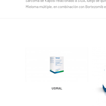
Sarcoma de Kaposi relacionado a SIDA, luego de quim
Mieloma múltiple, en combinación con Bortezomib en
MÁS INFORMACIÓN
USMAL