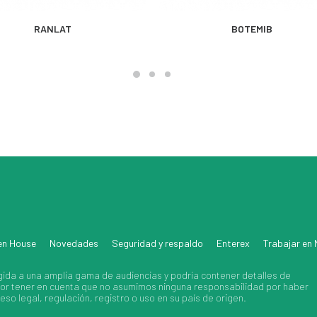
MÁS INFORMACIÓN
MÁS INFORMACIÓN
RANLAT
BOTEMIB
en House
Novedades
Seguridad y respaldo
Enterex
Trabajar en
gida a una amplia gama de audiencias y podría contener detalles de
avor tener en cuenta que no asumimos ninguna responsabilidad por haber
so legal, regulación, registro o uso en su país de origen.