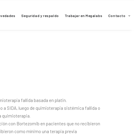
ovedades
Seguridad y respaldo
Trabajar en Megalabs
Contacto
mioterapia fallida basada en platin.
 a SIDA, luego de quimioterapia sistémica fallida o
a quimioterapia.
ción con Bortezomib en pacientes que no recibieron
ibieron como mínimo una terapia previa