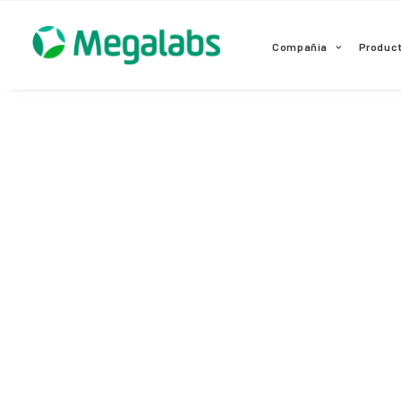
www.megalabscentroamerica.com
Compañia
Produc