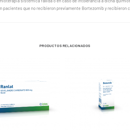
ioterapia sistémica fallida o en caso de intolerancia a dicha quimio
 pacientes que no recibieron previamente Bortezomib y recibieron 
PRODUCTOS RELACIONADOS