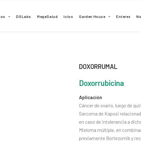
tos
DSLabs
MegaSalud
Iclos
Garden House
Enterex
N
DOXORRUMAL
Doxorrubicina
Aplicación
Cáncer de ovario, luego de qui
Sarcoma de Kaposi relacionado
en caso de intolerancia a dich
Mieloma múltiple, en combina
previamente Bortezomib y rec