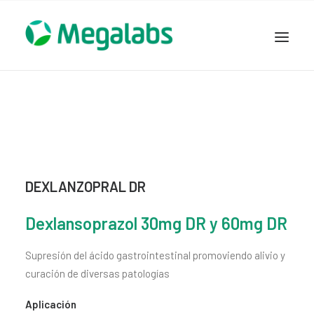
www.megalabscentroamerica.com
COMPAÑIA
PRODUCTOS
DSLABS
MEGASALUD
DEXLANZOPRAL DR
ICLOS
GARDEN HOUSE
Dexlansoprazol 30mg DR y 60mg DR
ENTEREX
Supresión del ácido gastrointestinal promoviendo alivio y
NOVEDADES
curación de diversas patologías
SEGURIDAD Y RESPALDO
TRABAJAR EN MEGALABS
Aplicación