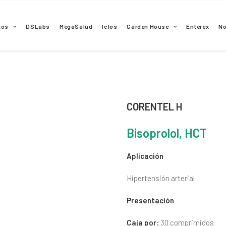
tos
DSLabs
MegaSalud
Iclos
Garden House
Enterex
N
CORENTEL H
Bisoprolol, HCT
Aplicación
Hipertensión arterial
Presentación
Caja por:
30 comprimidos