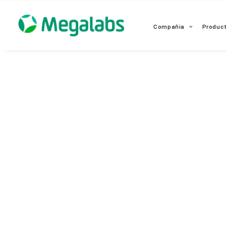
www.megalabscentroamerica.com
Compañia
Produc