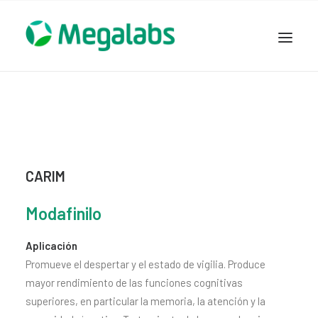
www.megalabscentroamerica.com
COMPAÑIA
PRODUCTOS
DSLABS
MEGASALUD
CARIM
ICLOS
Modafinilo
GARDEN HOUSE
ENTEREX
Aplicación
NOVEDADES
Promueve el despertar y el estado de vigilia. Produce
mayor rendimiento de las funciones cognitivas
SEGURIDAD Y RESPALDO
superiores, en particular la memoria, la atención y la
TRABAJAR EN MEGALABS