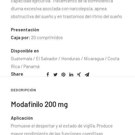
capacidad ejecutiva. Tratamiento de la somnolencia
CONTACTO
diurna excesiva asociada con narcolepsia, apnea
SEARCH
obstructiva del sueño y en trastornos del ritmo del sueño
Presentación
Caja por:
20 comprimidos
Disponible en
Guatemala / El Salvador / Honduras / Nicaragua / Costa
Rica / Panamá
Share
DESCRIPCIÓN
Modafinilo 200 mg
Aplicación
Promueve el despertar y el estado de vigilia. Produce
mayor rendimiento de las funciones cognitivas