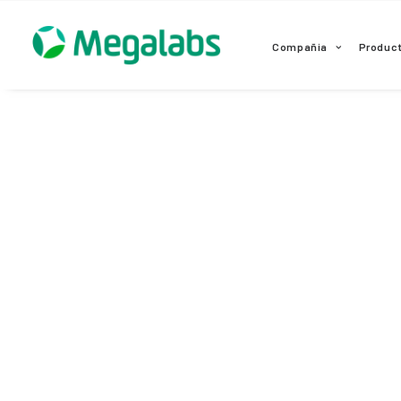
www.megalabscentroamerica.com
Compañia
Produc