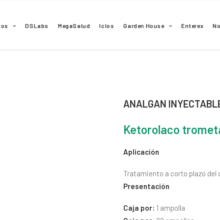
tos
DSLabs
MegaSalud
Iclos
Garden House
Enterex
N
ANALGAN INYECTABL
Ketorolaco trome
Aplicación
Tratamiento a corto plazo del
Presentación
Caja por:
1 ampolla