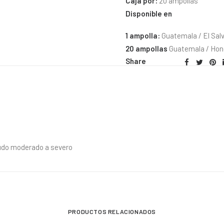
Caja por:
20 ampollas
Disponible en
1 ampolla:
Guatemala / El Sal
20 ampollas
Guatemala / Hond
Share
agudo moderado a severo
PRODUCTOS RELACIONADOS