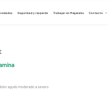
ovedades
Seguridad y respaldo
Trabajar en Megalabs
Contacto
E
tamina
 dolor agudo moderado a severo