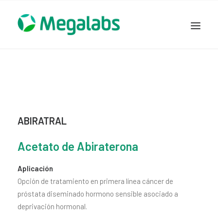
www.megalabscentroamerica.com
COMPAÑIA
PRODUCTOS
DSLABS
MEGASALUD
ABIRATRAL
ICLOS
Acetato de Abiraterona
GARDEN HOUSE
ENTEREX
Aplicación
NOVEDADES
Opción de tratamiento en primera línea cáncer de
próstata diseminado hormono sensible asociado a
SEGURIDAD Y RESPALDO
deprivación hormonal.
TRABAJAR EN MEGALABS