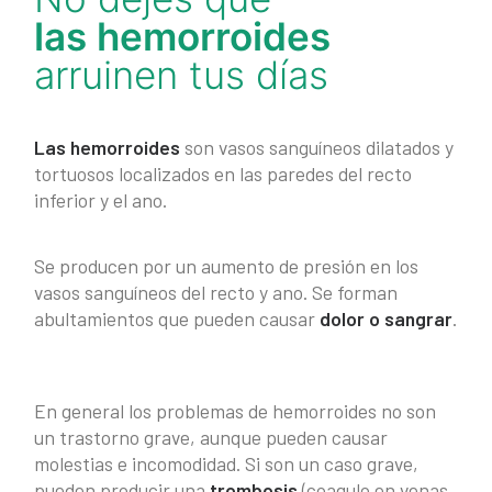
CONTACTO
las hemorroides
SEARCH
arruinen tus días
Las hemorroides
son vasos sanguíneos dilatados y
tortuosos localizados en las paredes del recto
inferior y el ano.
Se producen por un aumento de presión en los
vasos sanguíneos del recto y ano. Se forman
abultamientos que pueden causar
dolor o sangrar
.​
En general los problemas de hemorroides no son
un trastorno grave, aunque pueden causar
molestias e incomodidad. Si son un caso grave,
pueden producir una
trombosis
(coagulo en venas